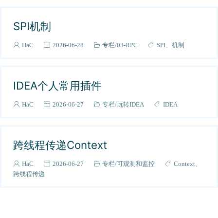
Linux
14
SPI机制
Java线程
1
工具
1
HaC
2026-06-28
专栏
03-RPC
SPI
机制
awesome-programming-resources
1
牛客网题库
10
IDEA个人常用插件
导读
2
面经
7
HaC
2026-06-27
专栏
玩转IDEA
IDEA
Java框架
15
SpringBoot
3
高阶
跨线程传递Context
10
Spring
5
HaC
2026-06-27
专栏
可观测和监控
Context
SpringCloud
2
跨线程传递
快手
1
美团
1
腾讯
3