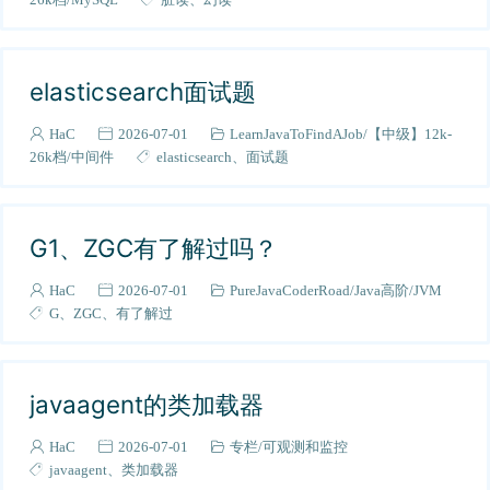
03-RPC
5
玩转IDEA
3
【高级】26k+档
elasticsearch面试题
4
全栈-前端知识点
1
HaC
2026-07-01
LearnJavaToFindAJob
【中级】12k-
AI学习
4
26k档
中间件
elasticsearch
面试题
【初级】6~12k档
44
计算机网络
10
G1、ZGC有了解过吗？
操作系统
2
Java进阶
49
HaC
2026-07-01
PureJavaCoderRoad
Java高阶
JVM
并发
G
ZGC
有了解过
2
大厂面试题
15
阿里
7
javaagent的类加载器
所思所悟
3
K8s与容器
HaC
2026-07-01
专栏
可观测和监控
1
javaagent
类加载器
计算机资源
4