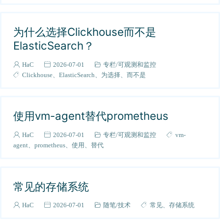
开源免费计算机资源
2
脚手架
5
为什么选择Clickhouse而不是
《从0到1学习Java多线程》
19
ElasticSearch？
源码学习
1
HaC
2026-07-01
专栏
可观测和监控
05-《Java日志框架》
1
Clickhouse
ElasticSearch
为选择
而不是
AI相关
7
k8s
11
其他
使用vm-agent替代prometheus
1
《k8s学习心得》
1
HaC
2026-07-01
专栏
可观测和监控
vm-
读书笔记
1
agent
prometheus
使用
替代
毕业设计
5
毕设建议
6
常见的存储系统
Spring源码
1
求职建议
9
HaC
2026-07-01
随笔
技术
常见
存储系统
《从0到1搭建服务器》
13