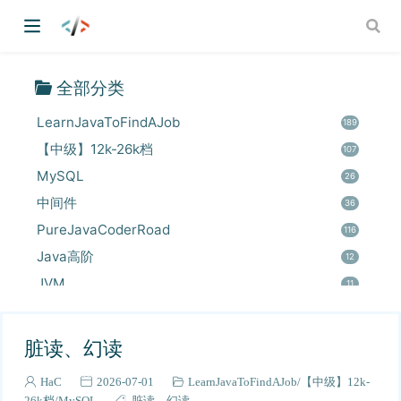
全部分类
LearnJavaToFindAJob
189
【中级】12k-26k档
107
MySQL
26
中间件
36
PureJavaCoderRoad
116
Java高阶
12
JVM
11
专栏
79
可观测和监控
20
脏读、幻读
随笔
29
HaC
2026-07-01
LearnJavaToFindAJob
【中级】12k-
技术
11
26k档
MySQL
脏读
幻读